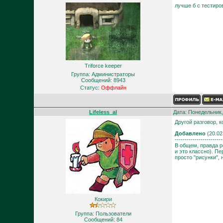
лучше б с тестиро
Triforce keeper
Группа: Администраторы
Сообщений:
8943
Статус:
Оффлайн
Lifeless_al
Дата: Понедельник,
Другой разговор, 
Добавлено
(20.02
------------------------
В общем, правда р
и это классно). П
просто "рисунки",
Кокири
Группа: Пользователи
Сообщений:
84