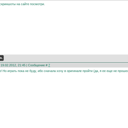
 скриншоты на сайте посмотри.
 19.02.2012, 21:45 | Сообщение #
7
! Но играть пока не буду, ибо сначала хочу в оригинале пройти (да, я ее еще не проше