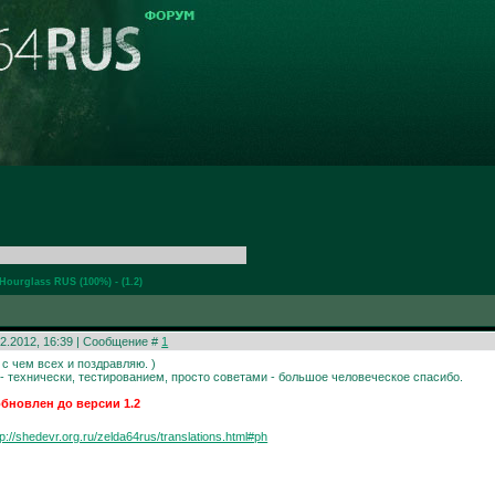
ourglass RUS (100%) - (1.2)
02.2012, 16:39 | Сообщение #
1
 с чем всех и поздравляю. )
 - технически, тестированием, просто советами - большое человеческое спасибо.
 обновлен до версии 1.2
tp://shedevr.org.ru/zelda64rus/translations.html#ph