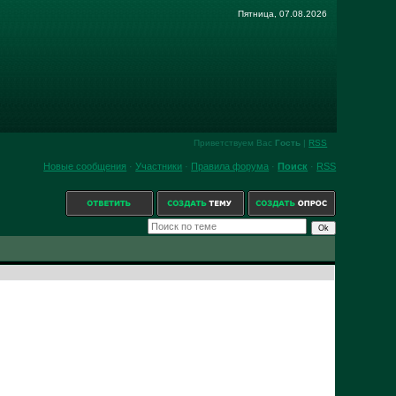
Пятница, 07.08.2026
Приветствуем Вас
Гость
|
RSS
Новые сообщения
·
Участники
·
Правила форума
·
Поиск
·
RSS