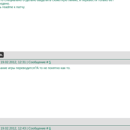
-то специально отдельно выделить сюжетную линию, и перевести только ее?
ведено.
ь readme к патчу.
 19.02.2012, 12:31 | Сообщение #
5
вание игры переводится?А то не понятно как-то.
 19.02.2012, 12:43 | Сообщение #
6