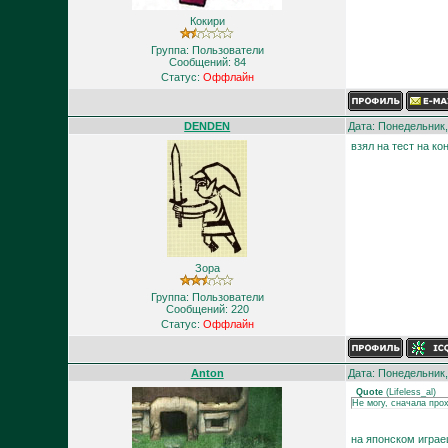
Кокири
Группа: Пользователи
Сообщений:
84
Статус:
Оффлайн
DENDEN
Дата: Понедельник,
взял на тест на ко
Зора
Группа: Пользователи
Сообщений:
220
Статус:
Оффлайн
Anton
Дата: Понедельник,
Quote
(
Lifeless_al
)
Не могу, сначала про
на японском играе