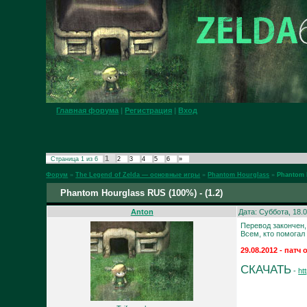
Главная форума
|
Регистрация
|
Вход
1
Страница
1
из
6
2
3
4
5
6
»
Форум
»
The Legend of Zelda — основные игры
»
Phantom Hourglass
»
Phantom H
Phantom Hourglass RUS (100%) - (1.2)
Anton
Дата: Суббота, 18.
Перевод закончен,
Всем, кто помогал
29.08.2012 - патч
СКАЧАТЬ
-
ht