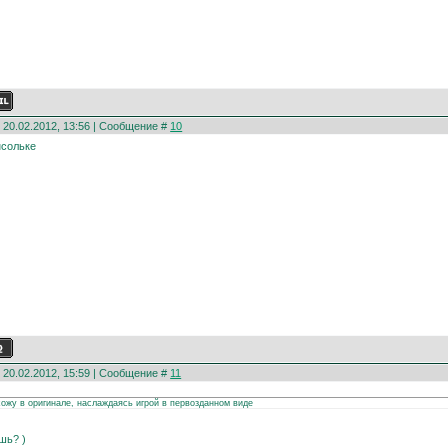
 20.02.2012, 13:56 | Сообщение #
10
нсольке
 20.02.2012, 15:59 | Сообщение #
11
хожу в оригинале, наслаждаясь игрой в первозданном виде
шь? )