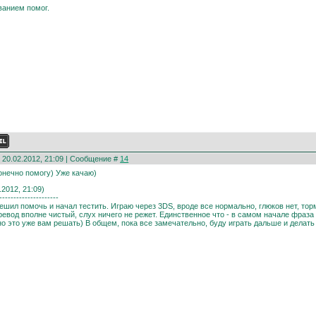
ванием помог.
 20.02.2012, 21:09 | Сообщение #
14
конечно помогу) Уже качаю)
.2012, 21:09)
---------------------
ешил помочь и начал тестить. Играю через 3DS, вроде все нормально, глюков нет, тор
еревод вполне чистый, слух ничего не режет. Единственное что - в самом начале фраза
 но это уже вам решать) В общем, пока все замечательно, буду играть дальше и делать