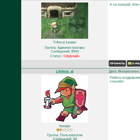
А ты поиграй. Или
Triforce keeper
Группа: Администраторы
Сообщений:
8943
Статус:
Оффлайн
Lifeless_al
Дата: Воскресенье,
Ребята поздравляю
спасибо!
Кокири
Группа: Пользователи
Сообщений:
84