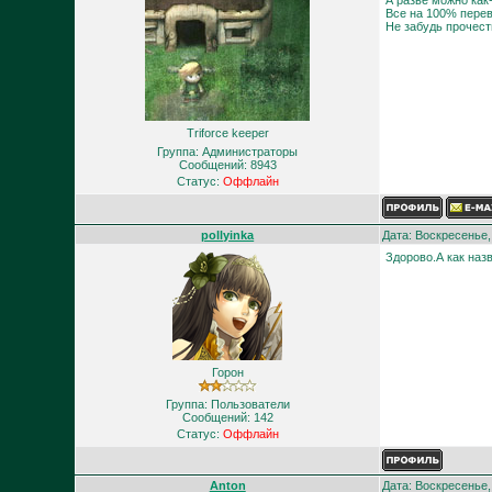
А разве можно как
Все на 100% пере
Не забудь прочест
Triforce keeper
Группа: Администраторы
Сообщений:
8943
Статус:
Оффлайн
pollyinka
Дата: Воскресенье,
Здорово.А как наз
Горон
Группа: Пользователи
Сообщений:
142
Статус:
Оффлайн
Anton
Дата: Воскресенье,