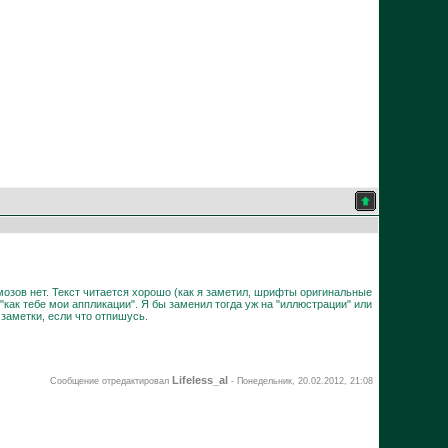
мозов нет. Текст читается хорошо (как я заметил, шрифты оригинальные
 "как тебе мои аппликации". Я бы заменил тогда уж на "иллюстрации" или
 заметки, если что отпишусь.
Lifeless_al
Сообщение отредактировал
-
Понедельник, 20.02.2012, 21:08