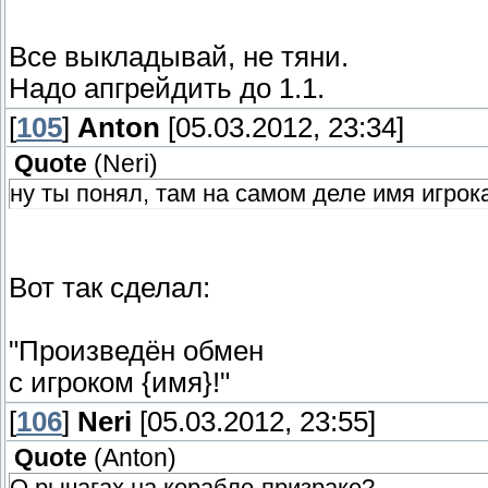
Все выкладывай, не тяни.
Надо апгрейдить до 1.1.
[
105
]
Anton
[05.03.2012, 23:34]
Quote
(
Neri
)
ну ты понял, там на самом деле имя игрок
Вот так сделал:
"Произведён обмен
с игроком {имя}!"
[
106
]
Neri
[05.03.2012, 23:55]
Quote
(
Anton
)
О рычагах на корабле-призраке?