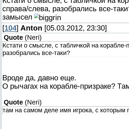
Кстати о смысле, с табличкой на ко
справа/слева, разобрались все-таки?
замысел
[
104
]
Anton
[05.03.2012, 23:30]
Quote
(
Neri
)
Кстати о смысле, с табличкой на корабле-
разобрались все-таки?
Вроде да, давно еще.
О рычагах на корабле-призраке? Там
Quote
(
Neri
)
там на самом деле имя игрока, с которым