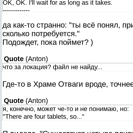
OK, OK. I'll wait for as long as it takes.
-------------
Ладно, ладно, я подожду, сколько потребу
да как-то странно: "ты всё понял, пр
сколько потребуется."
Подождет, пока поймет? )
Quote
(
Anton
)
что за локация? файл не найду...
Где-то в Храме Отваги вроде, точнее
Quote
(
Anton
)
я, конечно, может че-то и не понимаю, но:
"There are four tablets, so..."