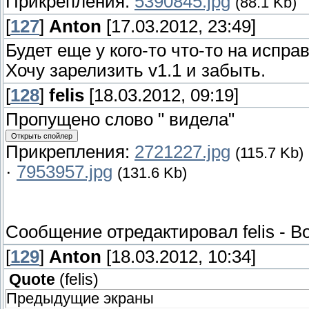
Прикрепления:
5390845.jpg
(88.1 Kb)
[
127
]
Anton
[17.03.2012, 23:49]
Будет еще у кого-то что-то на испра
Хочу зарелизить v1.1 и забыть.
[
128
]
felis
[18.03.2012, 09:19]
Пропущено слово " видела"
Прикрепления:
2721227.jpg
(115.7 Kb)
·
7953957.jpg
(131.6 Kb)
Сообщение отредактировал
felis
-
Во
[
129
]
Anton
[18.03.2012, 10:34]
Quote
(
felis
)
Предыдущие экраны