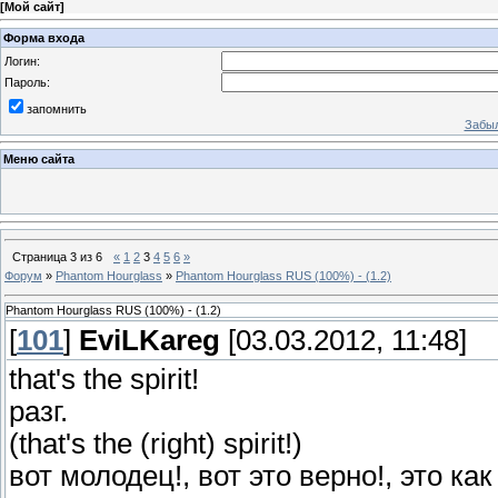
[
Мой сайт
]
Форма входа
Логин:
Пароль:
запомнить
Забыл
Меню сайта
Страница
3
из
6
«
1
2
3
4
5
6
»
Форум
»
Phantom Hourglass
»
Phantom Hourglass RUS (100%) - (1.2)
Phantom Hourglass RUS (100%) - (1.2)
[
101
]
EviLKareg
[03.03.2012, 11:48]
that's the spirit!
разг.
(that's the (right) spirit!)
вот молодец!, вот это верно!, это как