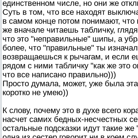
единственном числе, но они же откл
Суть в том, что все находят выключ
в самом конце потом понимают, что 
же вначале читаешь табличку, гляд
что это "неправильные" шипы, а убра
более, что "правильные" ты изнача
возвращаешься к рычагам, и если 
рядом с ними табличку "как же это о
что все написано правильно)))
Просто думала, может, уже была эта 
коротко не умею))
К слову, почему это в духе всего ко
насчет самих бедных-несчестных сес
остальные подсказки идут такие же 
одна из сестер говорит ни в коем сл