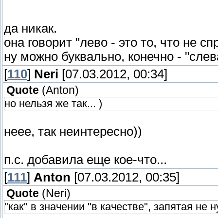
да никак.
она говорит "лево - это то, что не сп
ну можно буквально, конечно - "слева
[
110
]
Neri
[07.03.2012, 00:34]
Quote
(
Anton
)
но нельзя же так... )
неее, так неинтересно))
п.с. добавила еще кое-что...
[
111
]
Anton
[07.03.2012, 00:35]
Quote
(
Neri
)
"как" в значении "в качестве", запятая не 