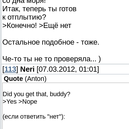
со дна моря!
Итак, теперь ты готов
к отплытию?
>Конечно! >Ещё нет
Остальное подобное - тоже.
Че-то ты не то проверяла... )
[
113
]
Neri
[07.03.2012, 01:01]
Quote
(
Anton
)
Did you get that, buddy?
>Yes >Nope
(если ответить "нет"):