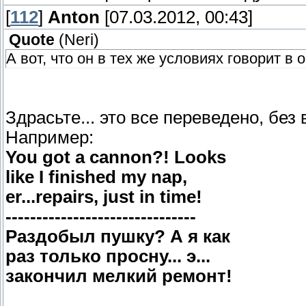
[
112
]
Anton
[07.03.2012, 00:43]
Quote
(
Neri
)
А вот, что он в тех же условиях говорит в 
Здрасьте... это все переведено, без
Например:
You got a cannon?! Looks
like I finished my nap,
er...repairs, just in time!
-------------------------------
Раздобыл пушку? А я как
раз только просну... э...
закончил мелкий ремонт!