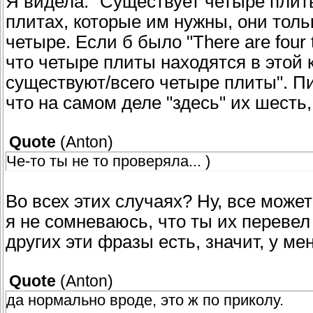
Я видела. "Существует четыре плиты
плитах, которые им нужны, они толь
четыре. Если б было "There are four t
что четыре плиты находятся в этой 
существуют/всего четыре плиты". Пи
что на самом деле "здесь" их шесть,
Quote
(
Anton
)
Че-то ты не то проверяла... )
Во всех этих случаях? Ну, все может
я не сомневаюсь, что ты их перевел 
других эти фразы есть, значит, у мен
Quote
(
Anton
)
да нормально вроде, это ж по приколу.