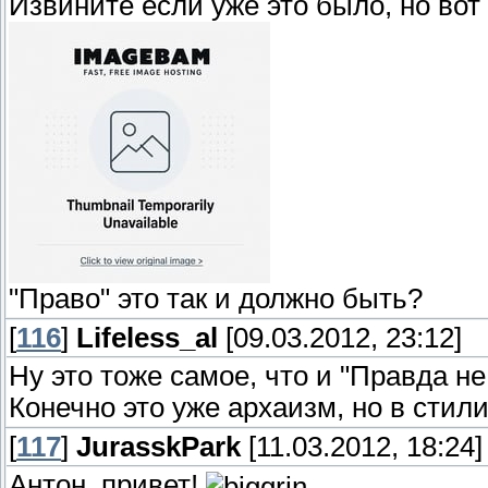
Извините если уже это было, но во
"Право" это так и должно быть?
[
116
]
Lifeless_al
[09.03.2012, 23:12]
Ну это тоже самое, что и "Правда не 
Конечно это уже архаизм, но в стил
[
117
]
JurasskPark
[11.03.2012, 18:24]
Антон, привет!