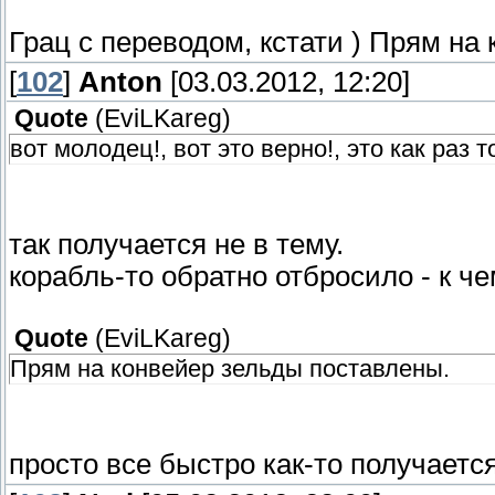
Грац с переводом, кстати ) Прям на
[
102
]
Anton
[03.03.2012, 12:20]
Quote
(
EviLKareg
)
вот молодец!, вот это верно!, это как раз т
так получается не в тему.
корабль-то обратно отбросило - к че
Quote
(
EviLKareg
)
Прям на конвейер зельды поставлены.
просто все быстро как-то получается