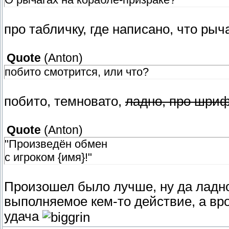
про табличку, где написано, что рыч
Quote
(
Anton
)
побито смотрится, или что?
побито, темновато,
ладно, про шриф
Quote
(
Anton
)
"Произведён обмен
с игроком {имя}!"
Произошел было лучше, ну да ладно)
выполняемое кем-то действие, а вр
удача