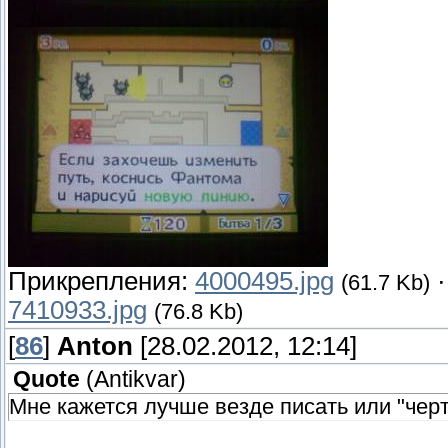
Прикрепления:
4000495.jpg
(61.7 Kb)
7410933.jpg
(76.8 Kb)
[
86
]
Anton
[28.02.2012, 12:14]
Quote
(
Antikvar
)
Мне кажется лучше везде писать или "черт