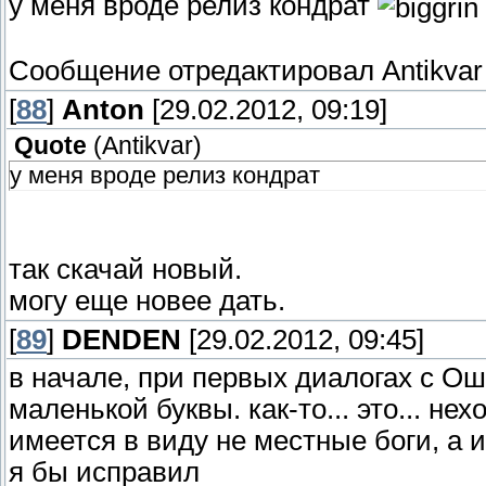
у меня вроде релиз кондрат
Сообщение отредактировал
Antikvar
[
88
]
Anton
[29.02.2012, 09:19]
Quote
(
Antikvar
)
у меня вроде релиз кондрат
так скачай новый.
могу еще новее дать.
[
89
]
DENDEN
[29.02.2012, 09:45]
в начале, при первых диалогах с Ошу
маленькой буквы. как-то... это... не
имеется в виду не местные боги, а и
я бы исправил