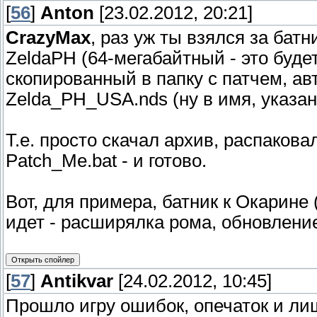
[
56
]
Anton
[23.02.2012, 20:21]
CrazyMax
, раз уж ты взялся за бат
ZeldaPH (64-мегабайтный - это буд
скопированный в папку с патчем, а
Zelda_PH_USA.nds (ну в имя, указан
Т.е. просто скачал архив, распакова
Patch_Me.bat - и готово.
Вот, для примера, батник к Окарине
идет - расширялка рома, обновление 
[
57
]
Antikvar
[24.02.2012, 10:45]
Прошло игру ошибок, опечаток и ли