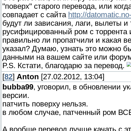
"поверх" старого перевода, или когд
совпадает с сайта
http://datomatic.no-
будут ли зависания, лаги, вылеты и 
русифицированный ром с торрента и
правильно ли пропатчили и какая ве
указал? Думаю, узнать это можно б
данными на вашем сайте или форуме
P.S. Кстати, благодарю за перевод.
[
82
]
Anton
[27.02.2012, 13:04]
bubba99
, уговорил, в обновлении 
версии.
патчить поверху нельзя.
в любом случае, патченный ром ВСЕГ
А вообще перевод лучше качать с это