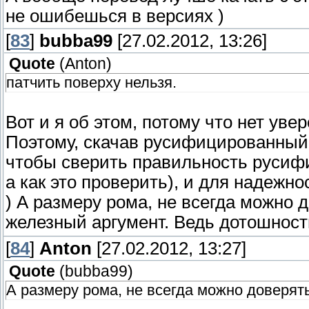
не ошибешься в версиях )
[
83
]
bubba99
[27.02.2012, 13:26]
Quote
(
Anton
)
патчить поверху нельзя.
Вот и я об этом, потому что нет увер
Поэтому, скачав русифицированный 
чтобы сверить правильность русифи
а как это проверить), и для надежн
) А размеру рома, не всегда можно д
железный аргумент. Ведь дотошность
[
84
]
Anton
[27.02.2012, 13:27]
Quote
(
bubba99
)
А размеру рома, не всегда можно доверят