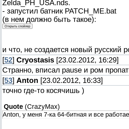
Zelda_PH_USA.nds.
- запустил батник PATCH_ME.bat
(в нем должно быть такое):
и что, не создается новый русский 
[
52
]
Cryostasis
[23.02.2012, 16:29]
Странно, вписал pause и ром пропа
[
53
]
Anton
[23.02.2012, 16:33]
точно где-то косячишь )
Quote
(
CrazyMax
)
Anton, у меня 7-ка 64-битная и все работае