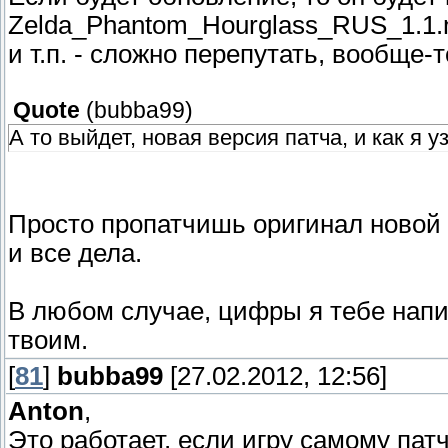
Zelda_Phantom_Hourglass_RUS_1.1.
и т.п. - сложно перепутать, вообще-т
Quote
(
bubba99
)
А то выйдет, новая версия патча, и как я у
Просто пропатчишь оригинал новой 
и все дела.
В любом случае, цифры я тебе напи
твоим.
[
81
]
bubba99
[27.02.2012, 12:56]
Anton
,
Это работает, если игру самому пат