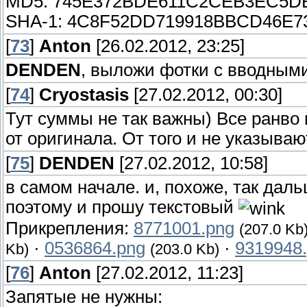
MD5: 745E372BDE611C2CEB3EC5D
SHA-1: 4C8F52DD719918BBCD46E7
[
73
]
Anton
[26.02.2012, 23:25]
DENDEN
, выложи фотки с вводным
[
74
]
Cryostasis
[27.02.2012, 00:30]
Тут суммы не так важны) Все ранво
от оригинала. От того и не указываю
[
75
]
DENDEN
[27.02.2012, 10:58]
в самом начале. и, похоже, так даль
поэтому и прошу текстовый
Прикрепления:
8771001.png
(207.0 Kb
·
0536864.png
·
9319948
Kb)
(203.0 Kb)
[
76
]
Anton
[27.02.2012, 11:23]
Запятые не нужны: