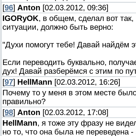
[
96
]
Anton
[02.03.2012, 09:36]
IGORyOK
, в общем, сделал вот так,
ситуации, должно быть верно:
"Духи помогут тебе! Давай найдём э
Если переводить буквально, получае
дух! Давай разберёмся с этим по пут
[
97
]
HellMann
[02.03.2012, 16:26]
Почему то у меня в этом месте было
правильно?
[
98
]
Anton
[02.03.2012, 17:08]
HellMann
, я тоже эту фразу не видел
но то, что она была не переведена -