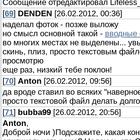
Сообщение отредактировал
Lifeless
[
69
]
DENDEN
[26.02.2012, 00:36]
наделал фоток - позже выложу
но смысл основной такой -
вводные 
во многих местах не выделены... ув
скинь, плиз, просто текстовым файло
просмотрю
еще раз, низкий тебе поклон!
[
70
]
Anton
[26.02.2012, 09:56]
да вроде ставил во всяких "наверное
просто текстовой файл делать долго
[
71
]
bubba99
[26.02.2012, 20:56]
Anton
,
Доброй ночи )Подскажите, какая ко