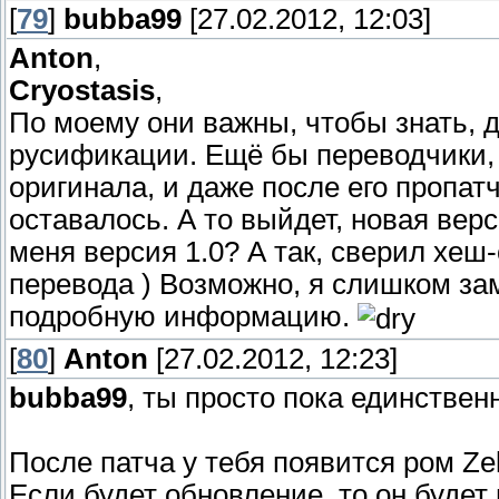
[
79
]
bubba99
[27.02.2012, 12:03]
Anton
,
Cryostasis
,
По моему они важны, чтобы знать, 
русификации. Ещё бы переводчики, 
оригинала, и даже после его пропат
оставалось. А то выйдет, новая верси
меня версия 1.0? А так, сверил хеш-
перевода ) Возможно, я слишком за
подробную информацию.
[
80
]
Anton
[27.02.2012, 12:23]
bubba99
, ты просто пока единствен
После патча у тебя появится ром Z
Если будет обновление, то он будет