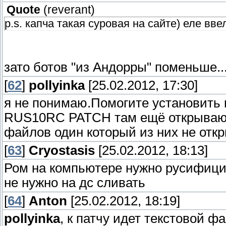
Quote
(
reverant
)
p.s. капча такая суровая на сайте) еле вве
зато ботов "из Андорры" поменьше...
[
62
]
pollyinka
[25.02.2012, 17:30]
я не понимаю.Помогите установить и
RUS10RC PATCH там ещё открываю с
файлов один который из них не откры
[
63
]
Cryostasis
[25.02.2012, 18:13]
Ром на компьютере нужно русифицир
не нужно на дс сливать
[
64
]
Anton
[25.02.2012, 18:19]
pollyinka
, к патчу идет текстовой фа