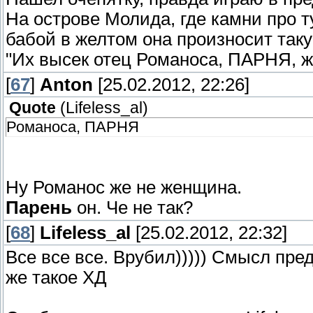
На острове Молида, где камни про т
бабой в желтом она произносит так
"Их высек отец Романоса, ПАРНЯ, ж
[
67
]
Anton
[25.02.2012, 22:26]
Quote
(
Lifeless_al
)
Романоса, ПАРНЯ
Ну Романос же не женщина.
Парень
он. Че не так?
[
68
]
Lifeless_al
[25.02.2012, 22:32]
Все все все. Врубил))))) Смысл пре
же такое ХД