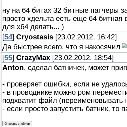
ну на 64 битах 32 битные патчеры з
просто хдельта есть еще 64 битная 
для х64 делать... )
[
54
]
Cryostasis
[23.02.2012, 16:42]
Да быстрее всего, что я накосячил
[
55
]
CrazyMax
[23.02.2012, 18:54]
Anton
, сделал батничек, может приг
- проверяет ошибки, если не удалось
- в проводнике можно ром перемес
подхватит файл (переименовывать н
- если просто запустить батник, то