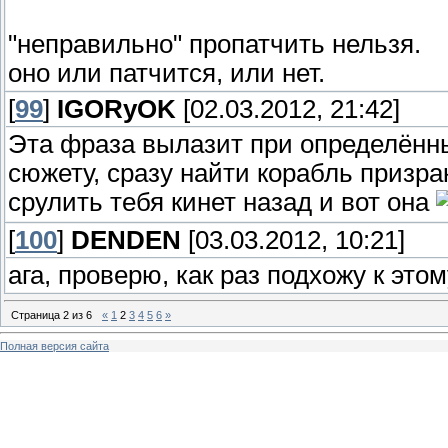
"неправильно" пропатчить нельзя.
оно или патчится, или нет.
[
99
]
IGORyOK
[02.03.2012, 21:42]
Эта фраза вылазит при определённы
сюжету, сразу найти корабль призрак
срулить тебя кинет назад и вот она
[
100
]
DENDEN
[03.03.2012, 10:21]
ага, проверю, как раз подхожу к это
Страница
2
из
6
«
1
2
3
4
5
6
»
Полная версия сайта