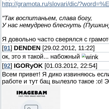
http://gramota.ru/slovari/dic/?word
"Так воспитаньем, слава богу,
У нас немудрено блеснуть (Пушкин
Я довольно часто сверялся с грамото
[
91
]
DENDEN
[29.02.2012, 11:22]
ок, это я такой... набожный
[
92
]
IGORyOK
[01.03.2012, 22:54]
Всем привет! Я дико извиняюсь если 
работе и тут бац вылезло такое :o! 