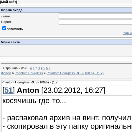
[
Мой сайт
]
Форма входа
Логин:
Пароль:
запомнить
Забыл
Меню сайта
Страница
2
из
6
«
1
2
3
4
5
6
»
Форум
»
Phantom Hourglass
»
Phantom Hourglass RUS (100%) - (1.2)
Phantom Hourglass RUS (100%) - (1.2)
[
51
]
Anton
[23.02.2012, 16:27]
косячишь где-то...
- распаковал архив на винт, получ
- скопировал в эту папку оригиналь