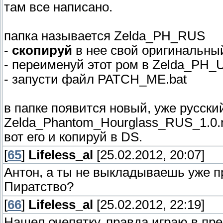
там все написано.
папка называется Zelda_PH_RUS
-
скопируй
в нее свой оригинальный
- переименуй этот ром в Zelda_PH_
- запусти файл PATCH_ME.bat
в папке появится новый, уже русски
Zelda_Phantom_Hourglass_RUS_1.0.
вот его и копируй в DS.
[
65
]
Lifeless_al
[25.02.2012, 20:07]
Антон, а ты не выкладываешь уже 
Пиратство?
[
66
]
Lifeless_al
[25.02.2012, 22:19]
Нашел очепятку, правда играю в пр