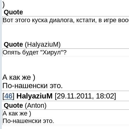
)
Quote
Вот этого куска диалога, кстати, в игре во
Quote
(
HalyaziuM
)
Опять будет "Хирул"?
А как же )
По-нашенски это.
[
46
]
HalyaziuM
[29.11.2011, 18:02]
Quote
(
Anton
)
А как же )
По-нашенски это.