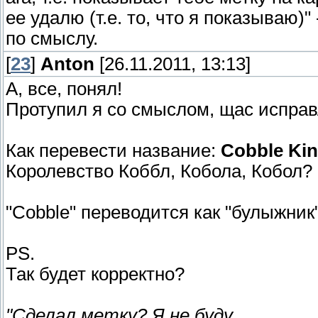
ее удалю (т.е. то, что я показываю)"
по смыслу.
[
23
]
Anton
[26.11.2011, 13:13]
А, все, понял!
Протупил я со смыслом, щас исправ
Как перевести название:
Cobble Ki
Королевство Коббл, Кобола, Кобол?
"Cobble" переводится как "булыжник"
PS.
Так будет корректно?
"Сделал метку? Я не буду