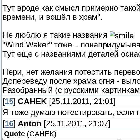
Тут вроде как смысл примерно такой
времени, и вошёл в храм".
Не люблю я такие названия
"Wind Waker" тоже... понапридумыва
Тут еще с названиями деталей оснаст
Нери, нет желания потестить перево
Допереведу после храма огня - выл
Разобранный (с русскими картинкам
[
15
]
CAHEK
[25.11.2011, 21:01]
Я тоже думаю потестировать, если 
[
16
]
Anton
[25.11.2011, 21:07]
Quote
(
CAHEK
)