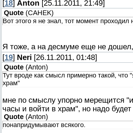
[
18
]
Anton
[25.11.2011, 21:49]
Quote
(
CAHEK
)
Вот этого я не знал, тот момент проходил
Я тоже, а на десмуме еще не дошел,
[
19
]
Neri
[26.11.2011, 01:48]
Quote
(
Anton
)
Тут вроде как смысл примерно такой, что 
храм"
мне по смыслу упорно мерещится "и
часы и войти в храм", но надо буде
Quote
(
Anton
)
понапридумывают всякого.