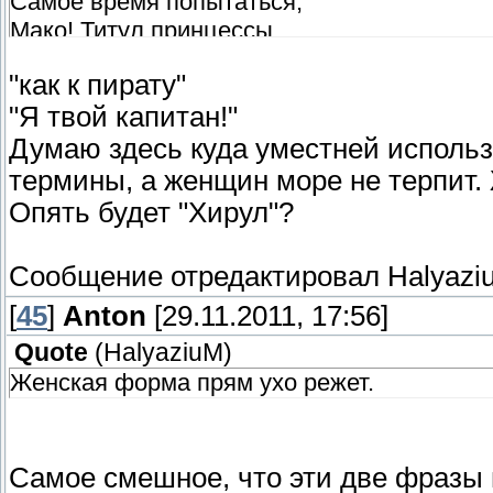
Самое время попытаться,
Мако! Титул принцессы
ничуть не мешает мне
"как к пирату"
оставаться бесстрашной
"Я твой капитан!"
пираткой, путешествующей
по морям в поисках новых
Думаю здесь куда уместней использ
земель. А ещё я твоя
термины, а женщин море не терпит.
капитанша! Я Тетра!/00
Опять будет "Хирул"?
{END}
Сообщение отредактировал
Halyazi
[
45
]
Anton
[29.11.2011, 17:56]
Quote
(
HalyaziuM
)
Женская форма прям ухо режет.
Самое смешное, что эти две фразы 