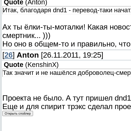
Quote
(
Anton
)
Итак, благодаря dnd1 - перевод-таки начат
Ах ты ёлки-ты-моталки! Какая новос
смертник... )))
Но оно в общем-то и правильно, что
[
26
]
Anton
[26.11.2011, 19:25]
Quote
(
KenshinX
)
Так значит и не нашёлся доброволец-смер
Проекта не было. А тут пришел dnd1,
Еще и для спирит трэкс сделал прое