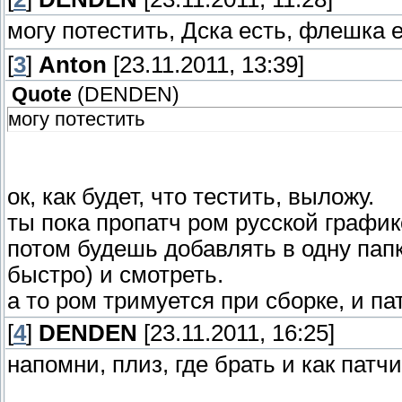
могу потестить, Дска есть, флешка е
[
3
]
Anton
[23.11.2011, 13:39]
Quote
(
DENDEN
)
могу потестить
ок, как будет, что тестить, выложу.
ты пока пропатч ром русской графико
потом будешь добавлять в одну папк
быстро) и смотреть.
а то ром тримуется при сборке, и пат
[
4
]
DENDEN
[23.11.2011, 16:25]
напомни, плиз, где брать и как патч