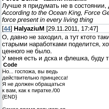
Лучше я придумать не в состоянии, 
According to the Ocean King, Force Gem
force present in every living thing
[
44
]
HalyaziuM
[29.11.2011, 17:47]
О, давно не заходил, а тут ктото та
старыми наработками поделится, х
ценного не было.
У меня есть и дска и флешка, буду 
Code
Но... госпожа, вы ведь
действительно принцесса!
Я не должен обращаться
к вам, как к пиратке./00
{END}