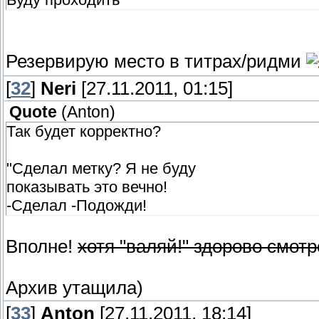
Резервирую место в титрах/ридми
[
32
]
Neri
[27.11.2011, 01:15]
Quote
(
Anton
)
Так будет корректно?
"Сделал метку? Я не буду
показывать это вечно!
-Сделал -Подожди!
Вполне!
хотя "валяй!" здорово смотр
Архив утащила)
[
33
]
Anton
[27.11.2011, 18:14]