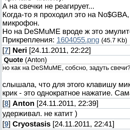
А на свечки не реагирует...
Когда-то я проходил это на No$GBA
микрофон.
Но на DeSMuME вроде ж это эмулитс
Прикрепления:
1604055.png
(45.7 Kb)
[
7
]
Neri
[24.11.2011, 22:22]
Quote
(
Anton
)
но как на DeSMuME, собсно, задуть свечи?
слышала, что для этого клавишу ми
крик - это однократное нажатие. Сама
[
8
]
Anton
[24.11.2011, 22:39]
удерживал. не катит )
[
9
]
Cryostasis
[24.11.2011, 22:41]