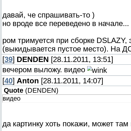
давай, че спрашивать-то )
но вроде все переведено в начале...
ром тримуется при сборке DSLAZY, 
(выкидывается пустое место). На ДС 
[
39
]
DENDEN
[28.11.2011, 13:51]
вечером выложу. видео
[
40
]
Anton
[28.11.2011, 14:07]
Quote
(
DENDEN
)
видео
да картинку хоть покажи, может там 