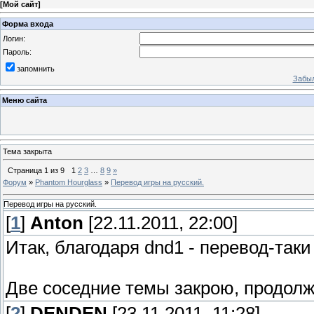
[
Мой сайт
]
Форма входа
Логин:
Пароль:
запомнить
Забыл
Меню сайта
Тема закрыта
Страница
1
из
9
1
2
3
…
8
9
»
Форум
»
Phantom Hourglass
»
Перевод игры на русский.
Перевод игры на русский.
[
1
]
Anton
[22.11.2011, 22:00]
Итак, благодаря dnd1 - перевод-так
Две соседние темы закрою, продолж
[
2
]
DENDEN
[23.11.2011, 11:28]