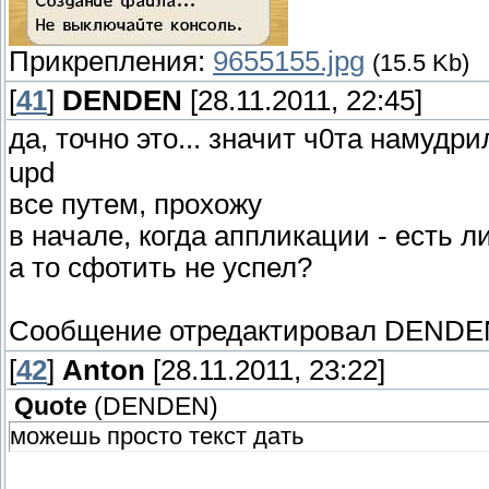
Прикрепления:
9655155.jpg
(15.5 Kb)
[
41
]
DENDEN
[28.11.2011, 22:45]
да, точно это... значит ч0та намудр
upd
все путем, прохожу
в начале, когда аппликации - есть 
а то сфотить не успел?
Сообщение отредактировал
DENDE
[
42
]
Anton
[28.11.2011, 23:22]
Quote
(
DENDEN
)
можешь просто текст дать