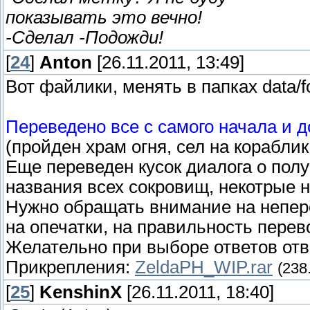
показывать это вечно!
-Сделал -Подожди!
[
24
]
Anton
[26.11.2011, 13:49]
Вот файлики, менять в папках data/f
Переведено все с самого начала и д
(пройден храм огня, сел на кораблик
Еще переведен кусок диалога о пол
названия всех сокровищ, некотрые н
Нужно обращать внимание на непере
на опечатки, на правильность перев
Желательно при выборе ответов отвеч
Прикрепления:
ZeldaPH_WIP.rar
(238
[
25
]
KenshinX
[26.11.2011, 18:40]