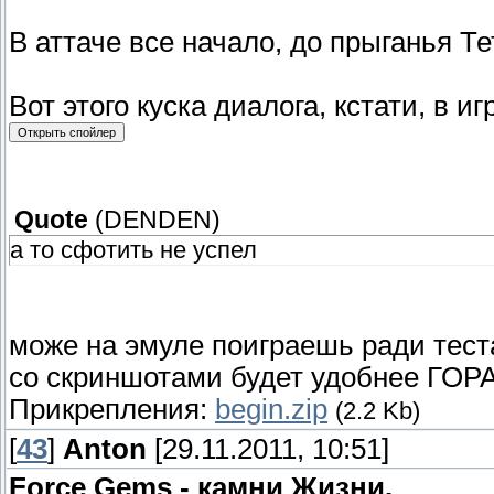
В аттаче все начало, до прыганья Т
Вот этого куска диалога, кстати, в и
Quote
(
DENDEN
)
а то сфотить не успел
може на эмуле поиграешь ради тест
со скриншотами будет удобнее ГОР
Прикрепления:
begin.zip
(2.2 Kb)
[
43
]
Anton
[29.11.2011, 10:51]
Force Gems - камни Жизни.