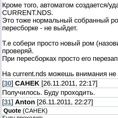
Кроме того, автоматом создается/уд
CURRENT.NDS.
Это тоже нормальный собранный ром
пересборке - не выйдет.
Т.е собери просто новый ром (назови
проверяй.
При пересборках просто его переза
На current.nds можешь внимания не
[
30
]
CAHEK
[26.11.2011, 22:17]
Получилось. Буду проходить.
[
31
]
Anton
[26.11.2011, 22:27]
Quote
(
CAHEK
)
Буду проходить