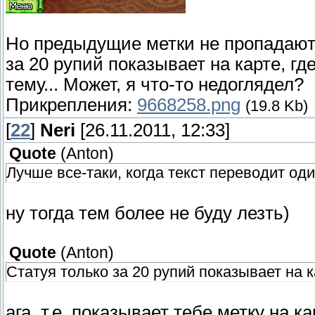
Но предыдущие метки не пропадают,
за 20 рупий показывает на карте, гд
тему... Может, я что-то недоглядел?
Прикрепления:
9668258.png
(19.8 Kb)
[
22
]
Neri
[26.11.2011, 12:33]
Quote
(
Anton
)
Лучше все-таки, когда текст переводит оди
ну тогда тем более не буду лезть)
Quote
(
Anton
)
Статуя только за 20 рупий показывает на к
ага, т.е. показывает тебе метку на к